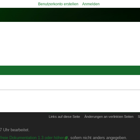
Benutzerkonto erstellen
Anmelden
Links auf diese Seite
Änderungen an verlinkten Seiten
S
 Uhr bearbeitet.
freie Dokumentation 1.3 oder höher
, sofern nicht anders angegeben.