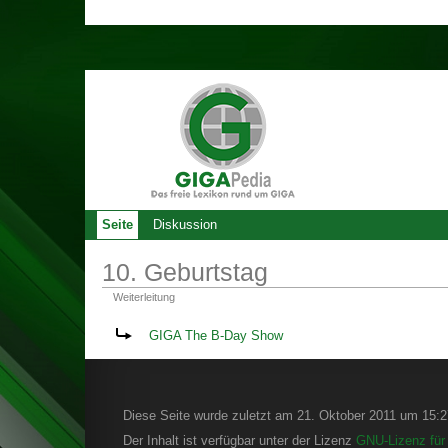
Seite
Diskussion
10. Geburtstag
Weiterleitung
Weiterleitung nach:
GIGA The B-Day Show
Diese Seite wurde zuletzt am 21. Oktober 2011 um 15:27
Der Inhalt ist verfügbar unter der Lizenz
GNU-Lizenz für 