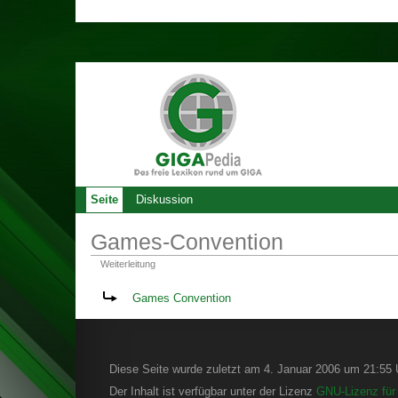
Seite
Diskussion
Games-Convention
Weiterleitung
Weiterleitung nach:
Games Convention
Diese Seite wurde zuletzt am 4. Januar 2006 um 21:55 U
Der Inhalt ist verfügbar unter der Lizenz
GNU-Lizenz für 