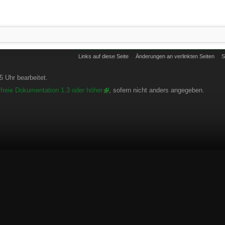
Links auf diese Seite
Änderungen an verlinkten Seiten
S
 Uhr bearbeitet.
freie Dokumentation 1.3 oder höher
, sofern nicht anders angegeben.