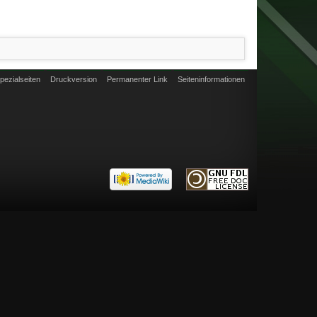
pezialseiten
Druckversion
Permanenter Link
Seiten­informationen