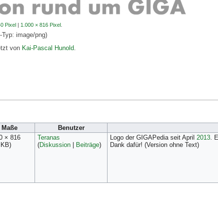
0 Pixel
|
1.000 × 816 Pixel
.
E-Typ:
image/png
)
etzt von
Kai-Pascal Hunold
.
Maße
Benutzer
0 × 816
Teranas
Logo der GIGAPedia seit April
2013
. 
 KB)
(
Diskussion
|
Beiträge
)
Dank dafür! (Version ohne Text)