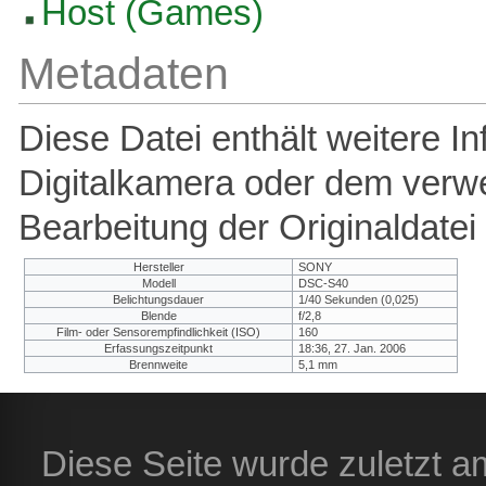
Host (Games)
Metadaten
Diese Datei enthält weitere In
Digitalkamera oder dem verw
Bearbeitung der Originaldatei
Hersteller
SONY
Modell
DSC-S40
Belichtungsdauer
1/40 Sekunden (0,025)
Blende
f/2,8
Film- oder Sensorempfindlichkeit (ISO)
160
Erfassungszeitpunkt
18:36, 27. Jan. 2006
Brennweite
5,1 mm
Diese Seite wurde zuletzt 