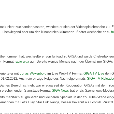
matik nicht zueinander passten, wendete er sich der Videospielebranche zu. E
, überwiegend aber um den Kinobereich kümmerte. Später wechselte er zu
f
ernommen hat, wechselte er von funload zu GIGA und wurde Chefredakteur. 
nen Format
radio giga
auf. Bereits wenige Monate nach der Übernahme GIGAs le
rierte er mit
Jonas Wekenborg
im Live Web-TV Format
GIGA TV Live
den G
01.02.2012. Auch die einzige Folge des Nachfolgeformats
GIGA TV Reloade
n Games Bereich schrieb, war er etwa seit der Kooperation GIGAs mit dem Y
ßig erscheinenden Samstags-Format
GIGA News
trat er als Szenenews-Moderat
its mehrfach zu größeren und kleineren Specials in der YouTube-Szene eing
rationen mit Let's Play Star Erik Range, besser bekannt als Gronkh. Zuletzt 