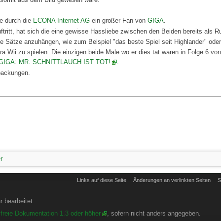
e durch die
ECONA Internet AG
ein großer Fan von
GIGA
.
ftritt, hat sich die eine gewisse Hassliebe zwischen den Beiden bereits als 
ige Sätze anzuhängen, wie zum Beispiel "das beste Spiel seit Highlander" oder
a Wii zu spielen. Die einzigen beide Male wo er dies tat waren in Folge 6 v
GIGA: MR. SCHNITTLAUCH IST TOT!
.
packungen.
r
Links auf diese Seite
Änderungen an verlinkten Seiten
S
 bearbeitet.
freie Dokumentation 1.3 oder höher
, sofern nicht anders angegeben.