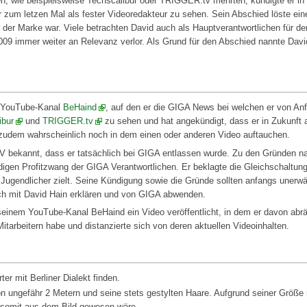
n, wie beispielsweise Techscalibur oder TRIGGER.tv mehrten, kündigte er in
zum letzen Mal als fester Videoredakteur zu sehen. Sein Abschied löste ein
er Marke war. Viele betrachten David auch als Hauptverantwortlichen für d
09 immer weiter an Relevanz verlor. Als Grund für den Abschied nannte Dav
n YouTube-Kanal
BeHaind
, auf den er die GIGA News bei welchen er von An
ibur
und
TRIGGER.tv
zu sehen und hat angekündigt, dass er in Zukunft
r zudem wahrscheinlich noch in dem einen oder anderen Video auftauchen.
 bekannt, dass er tatsächlich bei GIGA entlassen wurde. Zu den Gründen na
gen Profitzwang der GIGA Verantwortlichen. Er beklagte die Gleichschaltung
ugendlicher zielt. Seine Kündigung sowie die Gründe sollten anfangs unerwä
sch mit David Hain erklären und von GIGA abwenden.
seinem YouTube-Kanal BeHaind ein Video veröffentlicht, in dem er davon abrät
arbeitern habe und distanzierte sich von deren aktuellen Videoinhalten.
er mit Berliner Dialekt finden.
von ungefähr 2 Metern und seine stets gestylten Haare. Aufgrund seiner Größ
d somit aus dem Bild gewesen wäre.