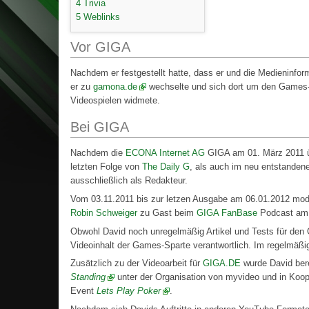
4
Trivia
5
Weblinks
Vor GIGA
Nachdem er festgestellt hatte, dass er und die Medieninfor
er zu
gamona.de
wechselte und sich dort um den Games-
Videospielen widmete.
Bei GIGA
Nachdem die
ECONA Internet AG
GIGA am 01. März 2011 üb
letzten Folge von
The Daily G
, als auch im neu entstande
ausschließlich als Redakteur.
Vom 03.11.2011 bis zur letzen Ausgabe am 06.01.2012 mode
Robin Schweiger
zu Gast beim
GIGA FanBase
Podcast am 
Obwohl David noch unregelmäßig Artikel und Tests für de
Videoinhalt der Games-Sparte verantwortlich. Im regelmä
Zusätzlich zu der Videoarbeit für
GIGA.DE
wurde David bere
Standing
unter der Organisation von myvideo und in Koope
Event
Lets Play Poker
.