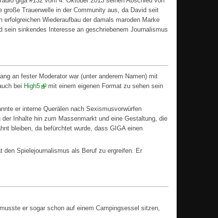
 radio giga #132 vom 4. Oktober 2013 seinen Abschied von
e große Trauerwelle in der Community aus, da David seit
en erfolgreichen Wiederaufbau der damals maroden Marke
id sein sinkendes Interesse an geschriebenem Journalismus
fang an fester Moderator war (unter anderem Namen) mit
 auch bei
High5
mit einem eigenen Format zu sehen sein
nnte er interne Querälen nach Sexismusvorwürfen
 der Inhalte hin zum Massenmarkt und eine Gestaltung, die
hnt bleiben, da befürchtet wurde, dass GIGA einen
 den Spielejournalismus als Beruf zu ergreifen. Er
e musste er sogar schon auf einem Campingsessel sitzen,