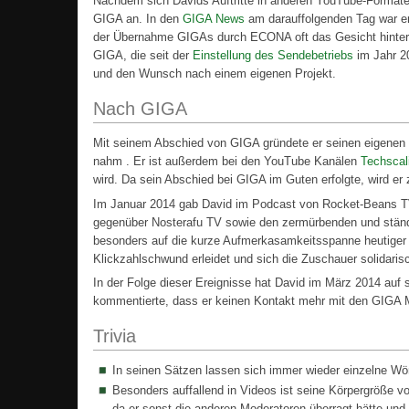
Nachdem sich Davids Auftritte in anderen YouTube-Formate
GIGA an. In den
GIGA News
am darauffolgenden Tag war er 
der Übernahme GIGAs durch ECONA oft das Gesicht hinter d
GIGA, die seit der
Einstellung des Sendebetriebs
im Jahr 20
und den Wunsch nach einem eigenen Projekt.
Nach GIGA
Mit seinem Abschied von GIGA gründete er seinen eigene
nahm . Er ist außerdem bei den YouTube Kanälen
Techscal
wird. Da sein Abschied bei GIGA im Guten erfolgte, wird e
Im Januar 2014 gab David im Podcast von Rocket-Beans TV
gegenüber Nosterafu TV sowie den zermürbenden und ständi
besonders auf die kurze Aufmerkasamkeitsspanne heutiger J
Klickzahlschwund erleidet und sich die Zuschauer solidari
In der Folge dieser Ereignisse hat David im März 2014 auf 
kommentierte, dass er keinen Kontakt mehr mit den GIGA Mit
Trivia
In seinen Sätzen lassen sich immer wieder einzelne Wört
Besonders auffallend in Videos ist seine Körpergröße 
da er sonst die anderen Moderatoren überragt hätte un