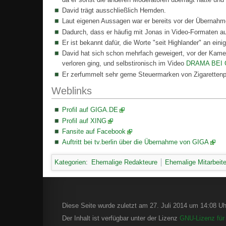
David trägt ausschließlich Hemden.
Laut eigenen Aussagen war er bereits vor der Übernahm
Dadurch, dass er häufig mit Jonas in Video-Formaten au
Er ist bekannt dafür, die Worte "seit Highlander" an ein
David hat sich schon mehrfach geweigert, vor der Kamer
verloren ging, und selbstironisch im Video
DRAMA BEI 
Er zerfummelt sehr gerne Steuermarken von Zigaretten
Weblinks
Profil auf GIGA.DE
Profil auf XING
Fansite auf Facebook
Auftritt bei tv.berlin über die Übernahme von GIGA
Kategorien
:
Ehemalige Redakteure
Ehemalige Mitarbeite
Diese Seite wurde zuletzt am 27. Juli 2014 um 14:08 Uhr
Der Inhalt ist verfügbar unter der Lizenz
GNU-Lizenz für 