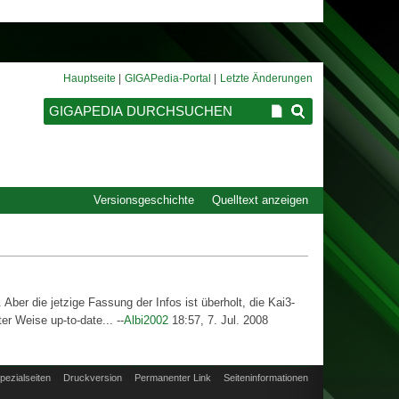
Hauptseite
GIGAPedia-Portal
Letzte Änderungen
Versionsgeschichte
Quelltext anzeigen
er die jetzige Fassung der Infos ist überholt, die Kai3-
er Weise up-to-date... --
Albi2002
18:57, 7. Jul. 2008
pezialseiten
Druckversion
Permanenter Link
Seiten­informationen