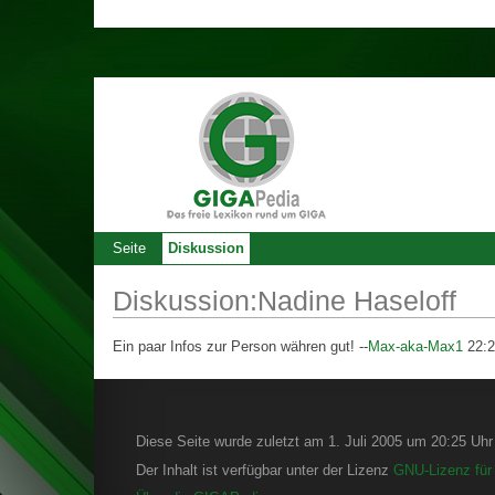
Seite
Diskussion
Diskussion:Nadine Haseloff
Ein paar Infos zur Person währen gut! --
Max-aka-Max1
22:2
Diese Seite wurde zuletzt am 1. Juli 2005 um 20:25 Uhr 
Der Inhalt ist verfügbar unter der Lizenz
GNU-Lizenz für 