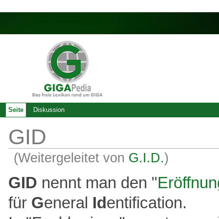
Seite
Diskussion
GID
(Weitergeleitet von
G.I.D.
)
GID
nennt man den "
Eröffnu
für
G
eneral
Id
entification.