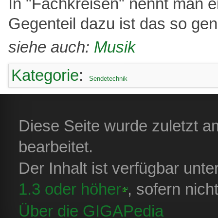
In "Fachkreisen" nennt man e
Gegenteil dazu ist das so gen
siehe auch:
Musik
Kategorie
:
Sendetechnik
Diese Seite wurde zuletzt 
bearbeitet.
Der Inhalt ist verfügbar unt
1.3 oder höher
, sofern nic
Über die GIGAPedia