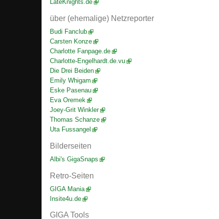
LateKnights.de
über (ehemalige) Netzreporter
Budi Fanclub
Carsten Konze
Charlotte Fanpage.de
Charlotte-Engelhardt.de.vu
Die Drei Beiden
Emily Whigam
Eske Pasenau
Eva Oremek
Joey-Grit Winkler
Thomas Schanze
Uta Fussangel
Bilderseiten
Albi's GigaSnaps
Retro-Seiten
GIGA Mania
Insite4u.de
GIGA Tools