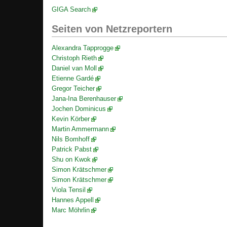
GIGA Search
Seiten von Netzreportern
Alexandra Tapprogge
Christoph Rieth
Daniel van Moll
Etienne Gardé
Gregor Teicher
Jana-Ina Berenhauser
Jochen Dominicus
Kevin Körber
Martin Ammermann
Nils Bomhoff
Patrick Pabst
Shu on Kwok
Simon Krätschmer
Simon Krätschmer
Viola Tensil
Hannes Appell
Marc Möhrlin