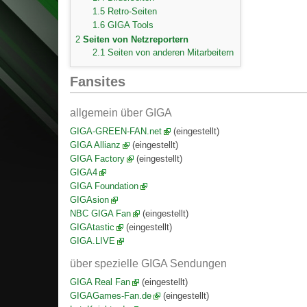
1.5
Retro-Seiten
1.6
GIGA Tools
2
Seiten von Netzreportern
2.1
Seiten von anderen Mitarbeitern
Fansites
allgemein über GIGA
GIGA-GREEN-FAN.net
(eingestellt)
GIGA Allianz
(eingestellt)
GIGA Factory
(eingestellt)
GIGA4
GIGA Foundation
GIGAsion
NBC GIGA Fan
(eingestellt)
GIGAtastic
(eingestellt)
GIGA.LIVE
über spezielle GIGA Sendungen
GIGA Real Fan
(eingestellt)
GIGAGames-Fan.de
(eingestellt)