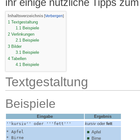
ihr einige nützliche Tipps zu
Inhaltsverzeichnis
1
Textgestaltung
1.1
Beispiele
2
Verlinkungen
2.1
Beispiele
3
Bilder
3.1
Beispiele
4
Tabellen
4.1
Beispiele
Textgestaltung
Beispiele
Eingabe
Ergebnis
''kursiv'' oder '''fett'''
kursiv
oder
fett
* Apfel
Apfel
* Birne
Birne