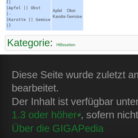
{|
|Apfel || Obst
Apfel
Obst
|-
Karotte
Gemüse
|Karotte || Gemüse
|}
Kategorie
:
Hilfeseiten
Diese Seite wurde zuletzt a
bearbeitet.
Der Inhalt ist verfügbar unt
1.3 oder höher
, sofern nic
Über die GIGAPedia