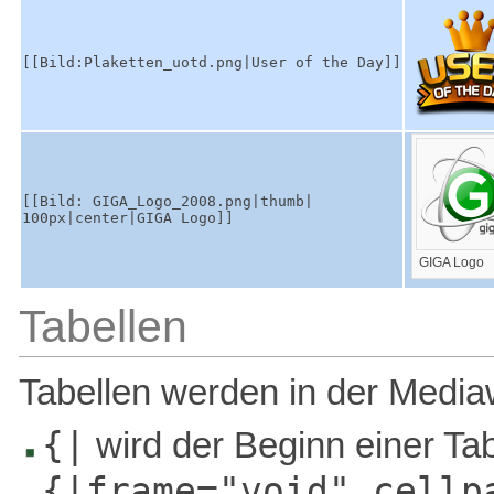
[[Bild:Plaketten_uotd.png|User of the Day]]
[[Bild: GIGA_Logo_2008.png|thumb|
100px|center|GIGA Logo]]
GIGA Logo
Tabellen
Tabellen werden in der Mediawi
{|
wird der Beginn einer Ta
{|frame="void" cellp