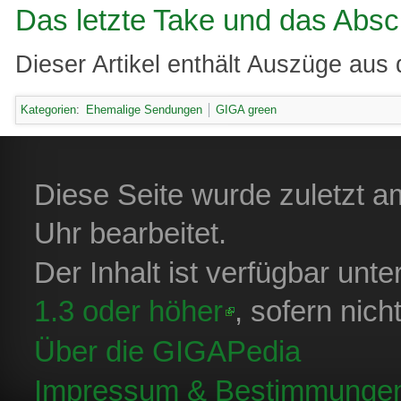
Das letzte Take und das Abs
Dieser Artikel enthält Auszüge aus 
Kategorien
:
Ehemalige Sendungen
GIGA green
Diese Seite wurde zuletzt 
Uhr bearbeitet.
Der Inhalt ist verfügbar unt
1.3 oder höher
, sofern nic
Über die GIGAPedia
Impressum & Bestimmunge