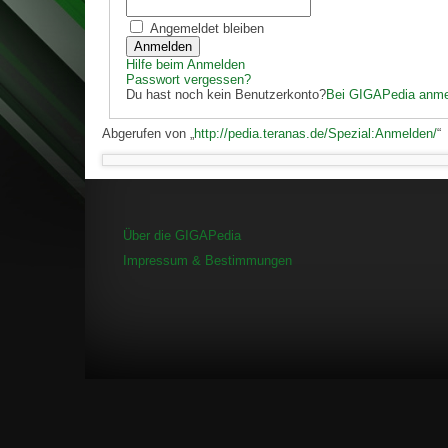
Angemeldet bleiben
Anmelden
Hilfe beim Anmelden
Passwort vergessen?
Du hast noch kein Benutzerkonto?
Bei GIGAPedia anme
Abgerufen von „
http://pedia.teranas.de/Spezial:Anmelden/
“
Über die GIGAPedia
Impressum & Bestimmungen