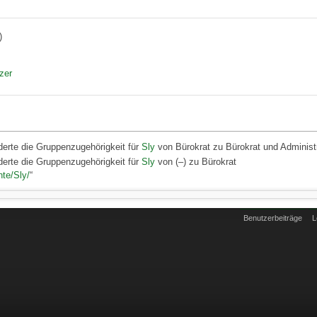
)
zer
erte die Gruppenzugehörigkeit für
Sly
von Bürokrat zu Bürokrat und Administ
erte die Gruppenzugehörigkeit für
Sly
von (–) zu Bürokrat
hte/Sly/
“
Benutzerbeiträge
L