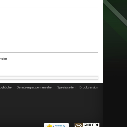
rator
ogbücher
Benutzergruppen ansehen
Spezialseiten
Druckversion