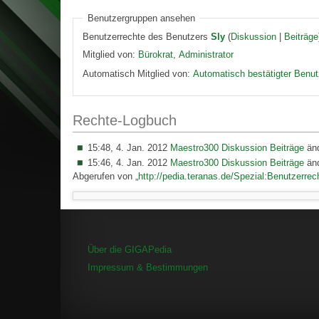
Benutzergruppen ansehen
Benutzerrechte des Benutzers
Sly
(
Diskussion
|
Beiträge
Mitglied von:
Bürokrat
,
Administrator
Automatisch Mitglied von:
Automatisch bestätigter Benut
Rechte-Logbuch
15:48, 4. Jan. 2012
Maestro300
Diskussion
Beiträge
änd
15:46, 4. Jan. 2012
Maestro300
Diskussion
Beiträge
änd
Abgerufen von „
http://pedia.teranas.de/Spezial:Benutzerrec
Über die GIGAPedia
Impressum & Bestimmungen