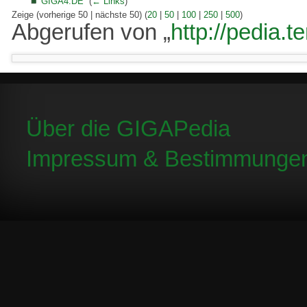
GIGA4.DE
‎
(
← Links
)
Zeige (vorherige 50 | nächste 50) (
20
|
50
|
100
|
250
|
500
)
Abgerufen von „
http://pedia.
Über die GIGAPedia
Impressum & Bestimmunge