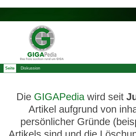
Seite
Diskussion
Die
GIGAPedia
wird seit
J
Artikel aufgrund von inh
persönlicher Gründe (bei
Artikels sind und die Löschu