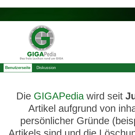
Benutzerseite
Diskussion
Die
GIGAPedia
wird seit
J
Artikel aufgrund von inh
persönlicher Gründe (bei
Artikels sind und die Löschu