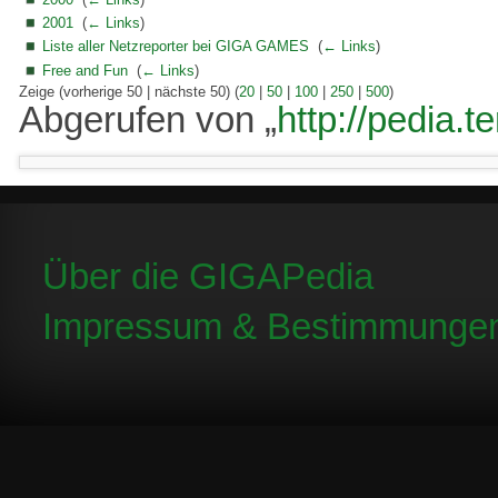
2001
‎
(
← Links
)
Liste aller Netzreporter bei GIGA GAMES
‎
(
← Links
)
Free and Fun
‎
(
← Links
)
Zeige (vorherige 50 | nächste 50) (
20
|
50
|
100
|
250
|
500
)
Abgerufen von „
http://pedia.t
Über die GIGAPedia
Impressum & Bestimmunge