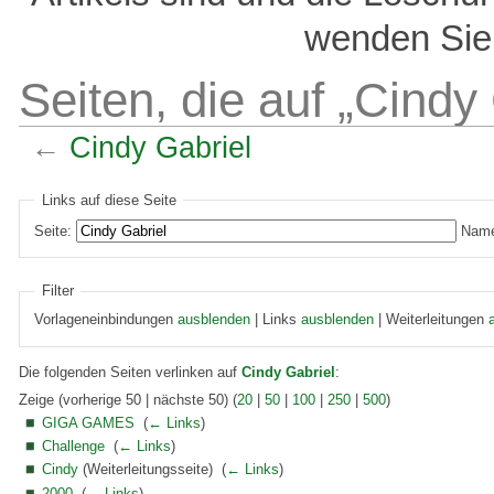
wenden Sie 
Seiten, die auf „Cindy
←
Cindy Gabriel
Links auf diese Seite
Seite:
Name
Filter
Vorlageneinbindungen
ausblenden
| Links
ausblenden
| Weiterleitungen
Die folgenden Seiten verlinken auf
Cindy Gabriel
:
Zeige (vorherige 50 | nächste 50) (
20
|
50
|
100
|
250
|
500
)
GIGA GAMES
‎
(
← Links
)
Challenge
‎
(
← Links
)
Cindy
(Weiterleitungsseite) ‎
(
← Links
)
2000
‎
(
← Links
)