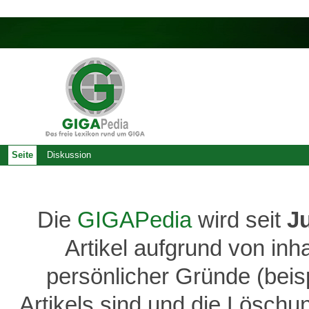
Seite
Diskussion
Die
GIGAPedia
wird seit
J
Artikel aufgrund von inh
persönlicher Gründe (bei
Artikels sind und die Löschu