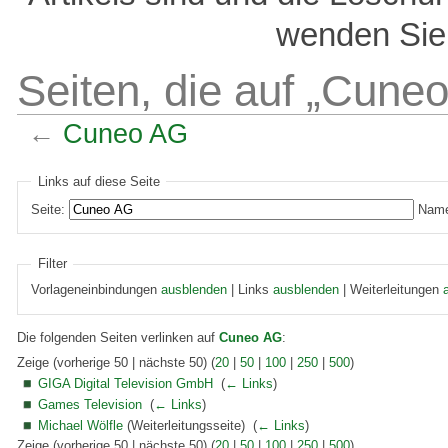
wenden Sie 
Seiten, die auf „Cune
←
Cuneo AG
Links auf diese Seite
Seite:
Name
Filter
Vorlageneinbindungen
ausblenden
| Links
ausblenden
| Weiterleitungen
Die folgenden Seiten verlinken auf
Cuneo AG
:
Zeige (vorherige 50 | nächste 50) (
20
|
50
|
100
|
250
|
500
)
GIGA Digital Television GmbH
‎
(
← Links
)
Games Television
‎
(
← Links
)
Michael Wölfle
(Weiterleitungsseite) ‎
(
← Links
)
Zeige (vorherige 50 | nächste 50) (
20
|
50
|
100
|
250
|
500
)