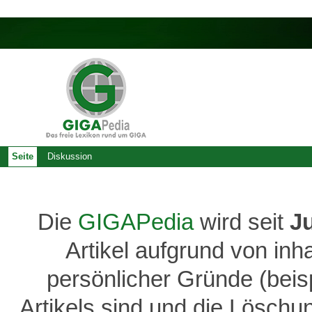
Seite
Diskussion
Die
GIGAPedia
wird seit
J
Artikel aufgrund von inh
persönlicher Gründe (bei
Artikels sind und die Löschu