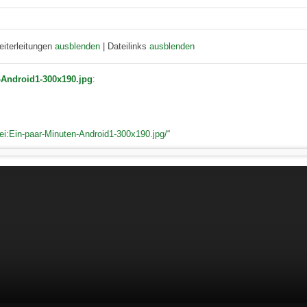
eiterleitungen
ausblenden
| Dateilinks
ausblenden
-Android1-300x190.jpg
:
atei:Ein-paar-Minuten-Android1-300x190.jpg/
“