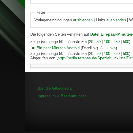
Filter
Vorlageneinbindungen
ausblenden
| Links
ausblenden
| W
Die folgenden Seiten verlinken auf
Datei:Ein-paar-Minuten
Zeige (vorherige 50 | nächste 50) (
20
|
50
|
100
|
250
|
500
)
Ein paar Minuten Android
(Dateilink) ‎
(
← Links
)
Zeige (vorherige 50 | nächste 50) (
20
|
50
|
100
|
250
|
500
)
Abgerufen von „
http://pedia.teranas.de/Spezial:Linkliste/D
Über die GIGAPedia
Impressum & Bestimmungen