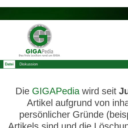
Datei
Diskussion
Die
GIGAPedia
wird seit
J
Artikel aufgrund von inh
persönlicher Gründe (bei
Artikels sind und die Löschu