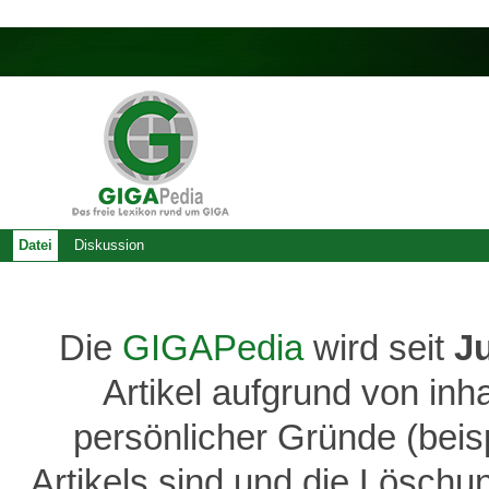
Datei
Diskussion
Die
GIGAPedia
wird seit
J
Artikel aufgrund von inh
persönlicher Gründe (bei
Artikels sind und die Löschu