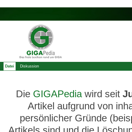
Datei
Diskussion
Die
GIGAPedia
wird seit
J
Artikel aufgrund von inh
persönlicher Gründe (bei
Artikels sind und die Löschu