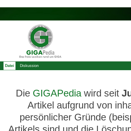
Datei
Diskussion
Die
GIGAPedia
wird seit
J
Artikel aufgrund von inh
persönlicher Gründe (bei
Artikels sind und die Löschu