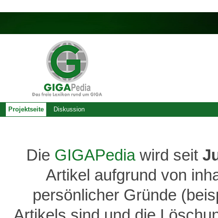
Projektseite
Diskussion
Die
GIGAPedia
wird seit
J
Artikel aufgrund von inh
persönlicher Gründe (bei
Artikels sind und die Löschu