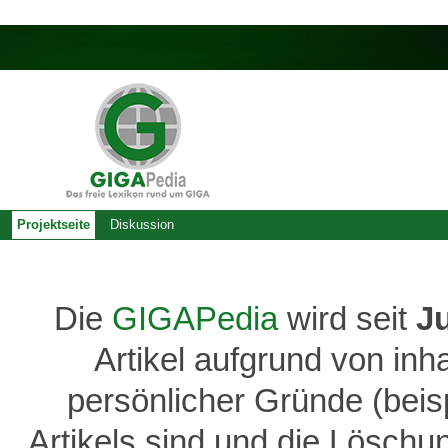
Projektseite
Diskussion
Die
GIGAPedia
wird seit
J
Artikel aufgrund von inh
persönlicher Gründe (bei
Artikels sind und die Löschu