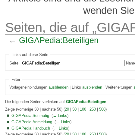
wenden Sie 
Seiten, die auf „GIGAP
←
GIGAPedia:Beteiligen
Links auf diese Seite
Seite:
Name
Filter
Vorlageneinbindungen
ausblenden
| Links
ausblenden
| Weiterleitungen
Die folgenden Seiten verlinken auf
GIGAPedia:Beteiligen
:
Zeige (vorherige 50 | nächste 50) (
20
|
50
|
100
|
250
|
500
)
GIGAPedia:Sei mutig
‎
(
← Links
)
GIGAPedia:Anmeldung
‎
(
← Links
)
GIGAPedia:Handbuch
‎
(
← Links
)
Zeige (vorherige 50 | nächste 50) (
20
|
50
|
100
|
250
|
500
)