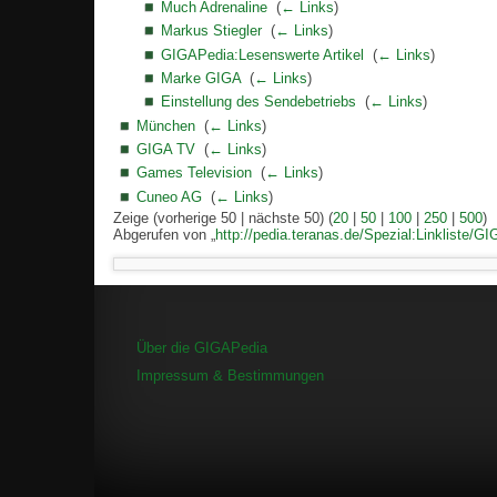
Much Adrenaline
‎
(
← Links
)
Markus Stiegler
‎
(
← Links
)
GIGAPedia:Lesenswerte Artikel
‎
(
← Links
)
Marke GIGA
‎
(
← Links
)
Einstellung des Sendebetriebs
‎
(
← Links
)
München
‎
(
← Links
)
GIGA TV
‎
(
← Links
)
Games Television
‎
(
← Links
)
Cuneo AG
‎
(
← Links
)
Zeige (vorherige 50 | nächste 50) (
20
|
50
|
100
|
250
|
500
)
Abgerufen von „
http://pedia.teranas.de/Spezial:Linkliste/
Über die GIGAPedia
Impressum & Bestimmungen