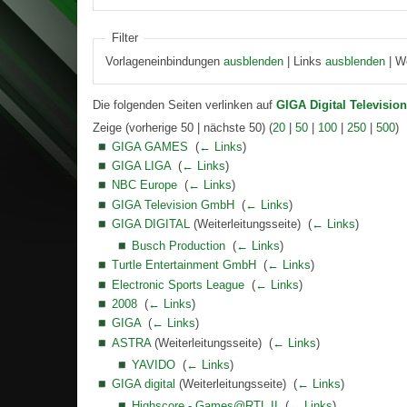
Filter
Vorlageneinbindungen
ausblenden
| Links
ausblenden
| W
Die folgenden Seiten verlinken auf
GIGA Digital Televisi
Zeige (vorherige 50 | nächste 50) (
20
|
50
|
100
|
250
|
500
)
GIGA GAMES
‎
(
← Links
)
GIGA LIGA
‎
(
← Links
)
NBC Europe
‎
(
← Links
)
GIGA Television GmbH
‎
(
← Links
)
GIGA DIGITAL
(Weiterleitungsseite) ‎
(
← Links
)
Busch Production
‎
(
← Links
)
Turtle Entertainment GmbH
‎
(
← Links
)
Electronic Sports League
‎
(
← Links
)
2008
‎
(
← Links
)
GIGA
‎
(
← Links
)
ASTRA
(Weiterleitungsseite) ‎
(
← Links
)
YAVIDO
‎
(
← Links
)
GIGA digital
(Weiterleitungsseite) ‎
(
← Links
)
Highscore - Games@RTL II
‎
(
← Links
)