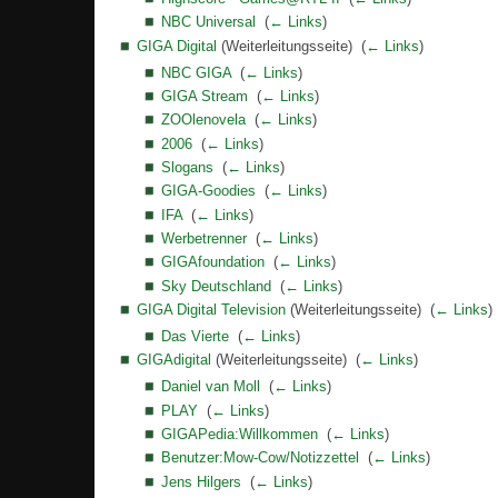
NBC Universal
‎
(
← Links
)
GIGA Digital
(Weiterleitungsseite) ‎
(
← Links
)
NBC GIGA
‎
(
← Links
)
GIGA Stream
‎
(
← Links
)
ZOOlenovela
‎
(
← Links
)
2006
‎
(
← Links
)
Slogans
‎
(
← Links
)
GIGA-Goodies
‎
(
← Links
)
IFA
‎
(
← Links
)
Werbetrenner
‎
(
← Links
)
GIGAfoundation
‎
(
← Links
)
Sky Deutschland
‎
(
← Links
)
GIGA Digital Television
(Weiterleitungsseite) ‎
(
← Links
)
Das Vierte
‎
(
← Links
)
GIGAdigital
(Weiterleitungsseite) ‎
(
← Links
)
Daniel van Moll
‎
(
← Links
)
PLAY
‎
(
← Links
)
GIGAPedia:Willkommen
‎
(
← Links
)
Benutzer:Mow-Cow/Notizzettel
‎
(
← Links
)
Jens Hilgers
‎
(
← Links
)