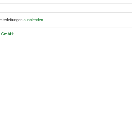
eiterleitungen
ausblenden
on GmbH
: