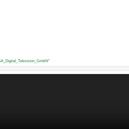
GIGA_Digital_Television_GmbH/
“