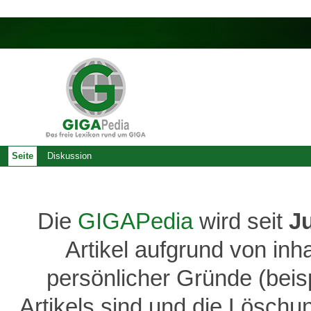
Seite
Diskussion
Die
GIGAPedia
wird seit
J
Artikel aufgrund von inh
persönlicher Gründe (bei
Artikels sind und die Löschu