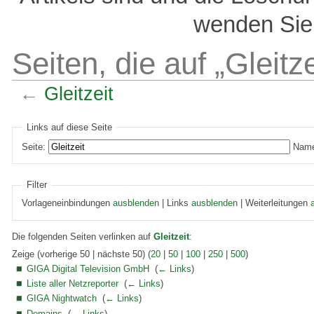
wenden Sie 
Seiten, die auf „Gleitze
←
Gleitzeit
Links auf diese Seite
Seite:
Name
Filter
Vorlageneinbindungen
ausblenden
| Links
ausblenden
| Weiterleitungen
Die folgenden Seiten verlinken auf
Gleitzeit
:
Zeige (vorherige 50 | nächste 50) (
20
|
50
|
100
|
250
|
500
)
GIGA Digital Television GmbH
‎
(
← Links
)
Liste aller Netzreporter
‎
(
← Links
)
GIGA Nightwatch
‎
(
← Links
)
Domains
‎
(
← Links
)