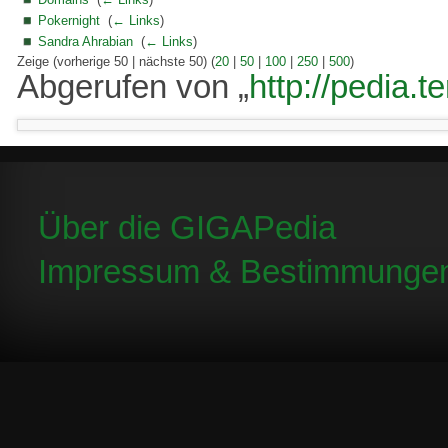
Pokernight
‎
(
← Links
)
Sandra Ahrabian
‎
(
← Links
)
Zeige (vorherige 50 | nächste 50) (
20
|
50
|
100
|
250
|
500
)
Abgerufen von „
http://pedia.t
Über die GIGAPedia
Impressum & Bestimmunge