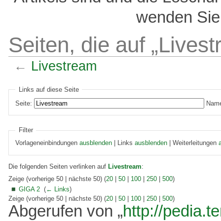
wenden Sie 
Seiten, die auf „Lives
←
Livestream
Links auf diese Seite
Seite:
Name
Filter
Vorlageneinbindungen
ausblenden
| Links
ausblenden
| Weiterleitungen
Die folgenden Seiten verlinken auf
Livestream
:
Zeige (vorherige 50 | nächste 50) (
20
|
50
|
100
|
250
|
500
)
GIGA 2
‎
(
← Links
)
Zeige (vorherige 50 | nächste 50) (
20
|
50
|
100
|
250
|
500
)
Abgerufen von „
http://pedia.t