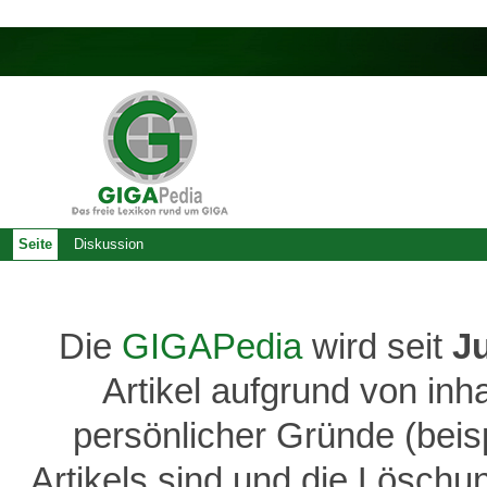
Seite
Diskussion
Die
GIGAPedia
wird seit
J
Artikel aufgrund von inh
persönlicher Gründe (bei
Artikels sind und die Löschu