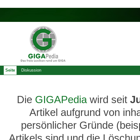
Seite
Diskussion
Die
GIGAPedia
wird seit
J
Artikel aufgrund von inh
persönlicher Gründe (bei
Artikels sind und die Löschu