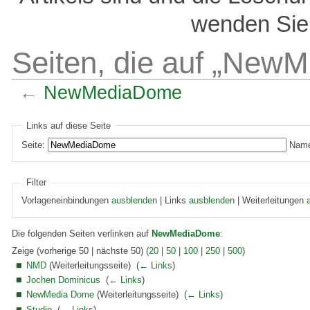
wenden Sie 
Seiten, die auf „New
←
NewMediaDome
Links auf diese Seite
Seite:
Name
Filter
Vorlageneinbindungen
ausblenden
| Links
ausblenden
| Weiterleitungen
Die folgenden Seiten verlinken auf
NewMediaDome
:
Zeige (vorherige 50 | nächste 50) (
20
|
50
|
100
|
250
|
500
)
NMD
(Weiterleitungsseite) ‎
(
← Links
)
Jochen Dominicus
‎
(
← Links
)
NewMedia Dome
(Weiterleitungsseite) ‎
(
← Links
)
Studio
‎
(
← Links
)