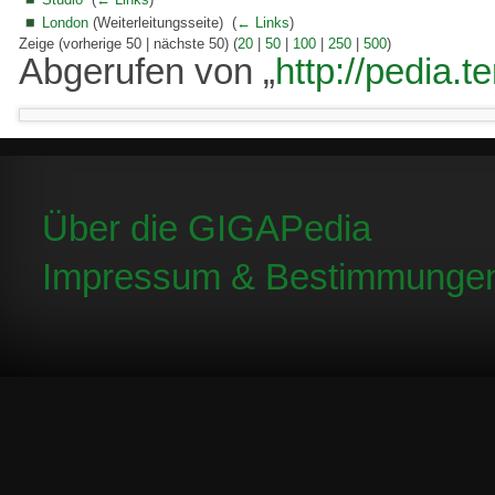
London
(Weiterleitungsseite) ‎
(
← Links
)
Zeige (vorherige 50 | nächste 50) (
20
|
50
|
100
|
250
|
500
)
Abgerufen von „
http://pedia.
Über die GIGAPedia
Impressum & Bestimmunge