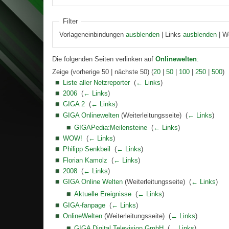
Filter
Vorlageneinbindungen
ausblenden
| Links
ausblenden
| W
Die folgenden Seiten verlinken auf
Onlinewelten
:
Zeige (vorherige 50 | nächste 50) (
20
|
50
|
100
|
250
|
500
)
Liste aller Netzreporter
‎
(
← Links
)
2006
‎
(
← Links
)
GIGA 2
‎
(
← Links
)
GIGA Onlinewelten
(Weiterleitungsseite) ‎
(
← Links
)
GIGAPedia:Meilensteine
‎
(
← Links
)
WOW!
‎
(
← Links
)
Philipp Senkbeil
‎
(
← Links
)
Florian Kamolz
‎
(
← Links
)
2008
‎
(
← Links
)
GIGA Online Welten
(Weiterleitungsseite) ‎
(
← Links
)
Aktuelle Ereignisse
‎
(
← Links
)
GIGA-fanpage
‎
(
← Links
)
OnlineWelten
(Weiterleitungsseite) ‎
(
← Links
)
GIGA Digital Television GmbH
‎
(
← Links
)