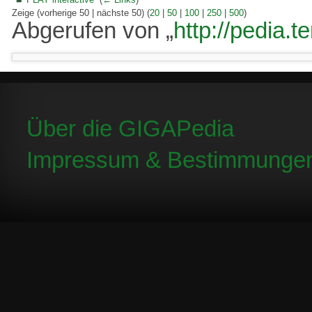
Zeige (vorherige 50 | nächste 50) (
20
|
50
|
100
|
250
|
500
)
Abgerufen von „
http://pedia.t
Über die GIGAPedia
Impressum & Bestimmunge