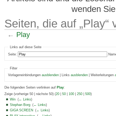
wenden Sie 
Seiten, die auf „Play“ 
←
Play
Links auf diese Seite
Seite:
Name
Filter
Vorlageneinbindungen
ausblenden
| Links
ausblenden
| Weiterleitungen
Die folgenden Seiten verlinken auf
Play
:
Zeige (vorherige 50 | nächste 50) (
20
|
50
|
100
|
250
|
500
)
Win
‎
(
← Links
)
Stephan Borg
‎
(
← Links
)
GIGA SCREEN
‎
(
← Links
)
PLAY interactive
‎
(
← Links
)