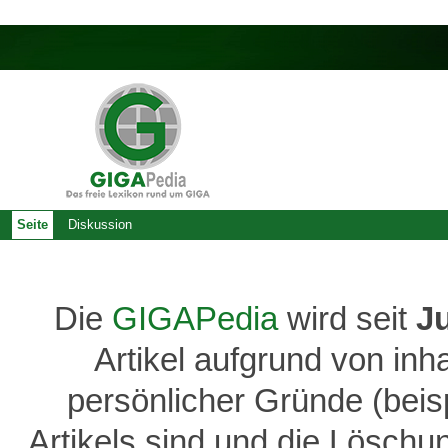
Seite
Diskussion
Die
GIGAPedia
wird seit
J
Artikel aufgrund von inh
persönlicher Gründe (bei
Artikels sind und die Löschu