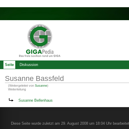
Seite
Diskussion
Susanne Bassfeld
(Weitergeleitet von
Susanne
)
Weiterleitung
Weiterleitung nach:
Susanne Bellenhaus
Diese Seite wurde zuletzt am 29. August 2008 um 18:04 Uhr bearbeitet