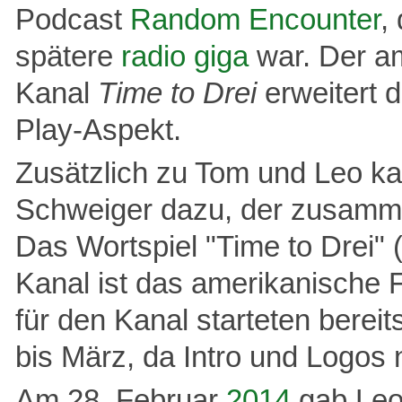
Podcast
Random Encounter
,
spätere
radio giga
war. Der a
Kanal
Time to Drei
erweitert d
Play-Aspekt.
Zusätzlich zu Tom und Leo k
Schweiger dazu, der zusamm
Das Wortspiel "Time to Drei" 
Kanal ist das amerikanische
für den Kanal starteten berei
bis März, da Intro und Logos n
Am 28. Februar
2014
gab Leo 