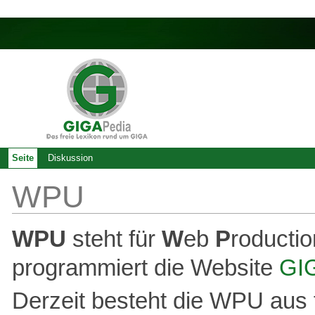
Seite
Diskussion
WPU
WPU
steht für
W
eb
P
roducti
programmiert die Website
GI
Derzeit besteht die WPU aus 