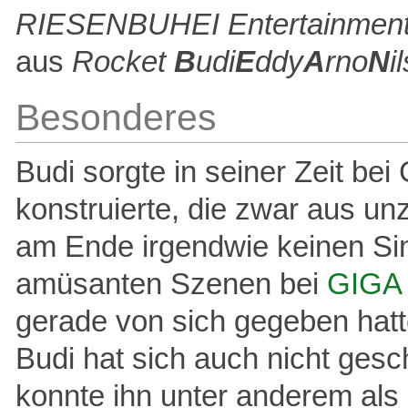
RIESENBUHEI Entertainme
aus
Rocket
B
udi
E
ddy
A
rno
N
i
Besonderes
Budi sorgte in seiner Zeit bei
konstruierte, die zwar aus u
am Ende irgendwie keinen Sin
amüsanten Szenen bei
GIGA 
gerade von sich gegeben hatt
Budi hat sich auch nicht ges
konnte ihn unter anderem als 