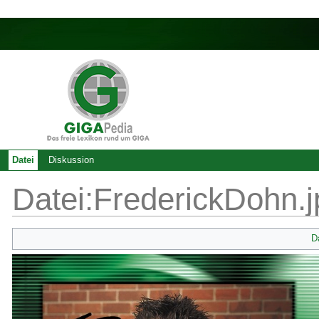
Datei
Diskussion
Datei:FrederickDohn.j
D