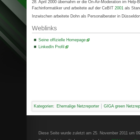
28. April 2000 übernahm er die On-Air-Moderation im Help
Fachinformatiker und arbeitete auf der CeBIT
2001
als Stan
Inzwischen arbeitete Dohn als Personalberater in Düsseldo
Weblinks
Seine offizielle Homepage
LinkedIn Profil
Kategorien
:
Ehemalige Netzreporter
GIGA green Netzrep
Diese Seite wurde zuletzt am 25. November 2011 um 09: