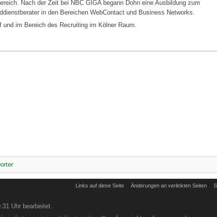
-Bereich. Nach der Zeit bei NBC GIGA begann Dohn eine Ausbildung zum
ddienstberater in den Bereichen WebContact und Business Networks.
rf und im Bereich des Recruiting im Kölner Raum.
orter
Links auf diese Seite
Änderungen an verlinkten Seiten
S
31 Uhr bearbeitet.