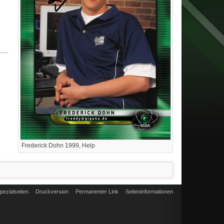
Frederick Dohn 1999, Help
pezialseiten
Druckversion
Permanenter Link
Seiten­informationen