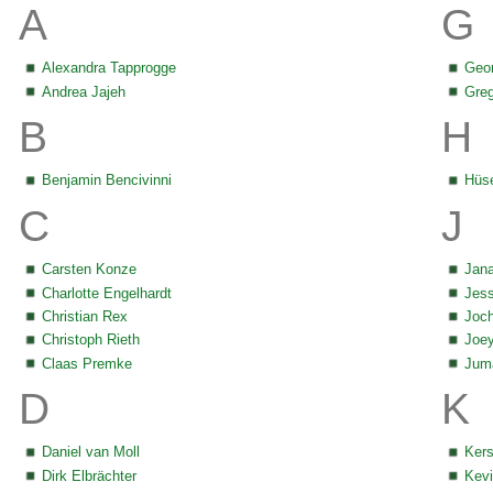
A
G
Alexandra Tapprogge
Geo
Andrea Jajeh
Greg
B
H
Benjamin Bencivinni
Hüs
C
J
Carsten Konze
Jana
Charlotte Engelhardt
Jes
Christian Rex
Joc
Christoph Rieth
Joey
Claas Premke
Jum
D
K
Daniel van Moll
Kers
Dirk Elbrächter
Kevi