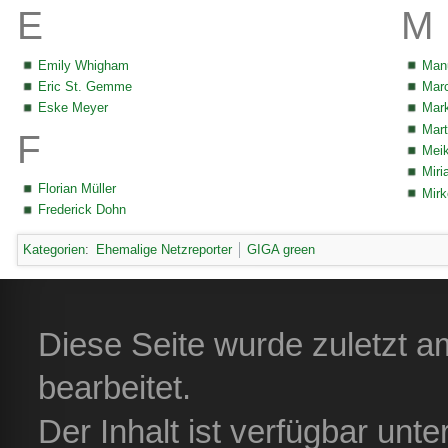
E
M
Emily Whigham
Man
Eric St. Gemme
Marc
Eske Meyer
Mar
Mar
F
Meik
Miri
Florian Müller
Mirk
Frederick Dohn
Kategorien
:
Ehemalige Netzreporter
GIGA green
Diese Seite wurde zuletzt 
bearbeitet.
Der Inhalt ist verfügbar unt