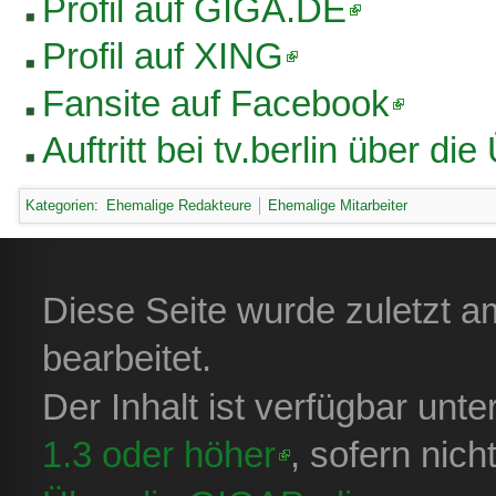
Profil auf GIGA.DE
Profil auf XING
Fansite auf Facebook
Auftritt bei tv.berlin über 
Kategorien
:
Ehemalige Redakteure
Ehemalige Mitarbeiter
Diese Seite wurde zuletzt a
bearbeitet.
Der Inhalt ist verfügbar unt
1.3 oder höher
, sofern nic