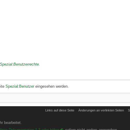
Spezial:Benutzerrechte
.
eite
Spezial:Benutzer
eingesehen werden.
Links auf diese Seite
Änderungen an verlinkten Seiten
S
r bearbeitet.
freie Dokumentation 1.3 oder höher
, sofern nicht anders angegeben.