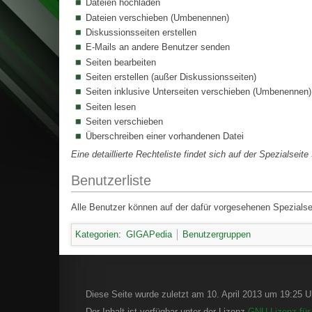
Dateien hochladen
Dateien verschieben (Umbenennen)
Diskussionsseiten erstellen
E-Mails an andere Benutzer senden
Seiten bearbeiten
Seiten erstellen (außer Diskussionsseiten)
Seiten inklusive Unterseiten verschieben (Umbenennen)
Seiten lesen
Seiten verschieben
Überschreiben einer vorhandenen Datei
Eine detaillierte Rechteliste findet sich auf der Spezialseite
Benutzerliste
Alle Benutzer können auf der dafür vorgesehenen Spezials
Kategorien
:
GIGAPedia
Benutzergruppen
Diese Seite wurde zuletzt am 10. April 2013 um 19:25 Uh
Der Inhalt ist verfügbar unter der Lizenz
GNU-Lizenz für 