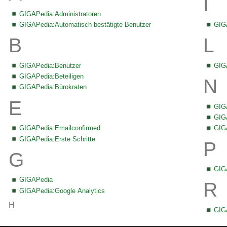
I
GIGAPedia:Administratoren
GIGAPedia:Automatisch bestätigte Benutzer
GIG
B
L
GIGAPedia:Benutzer
GIGA
GIGAPedia:Beteiligen
N
GIGAPedia:Bürokraten
E
GIG
GIG
GIGAPedia:Emailconfirmed
GIG
GIGAPedia:Erste Schritte
P
G
GIG
GIGAPedia
R
GIGAPedia:Google Analytics
H
GIGA