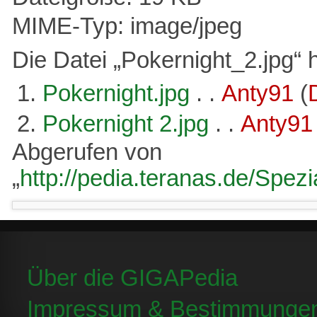
MIME-Typ: image/jpeg
Die Datei „Pokernight_2.jpg“ h
Pokernight.jpg
. .
Anty91
(
Pokernight 2.jpg
. .
Anty91
Abgerufen von
„
http://pedia.teranas.de/Spez
Über die GIGAPedia
Impressum & Bestimmunge