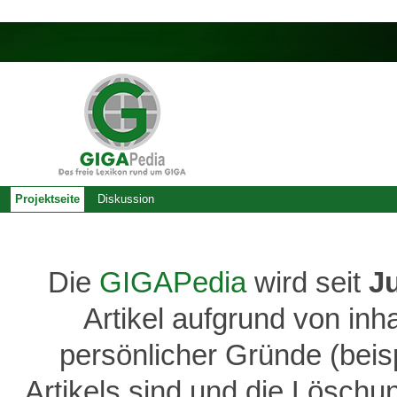
Projektseite
Diskussion
Die
GIGAPedia
wird seit
J
Artikel aufgrund von inh
persönlicher Gründe (bei
Artikels sind und die Löschu