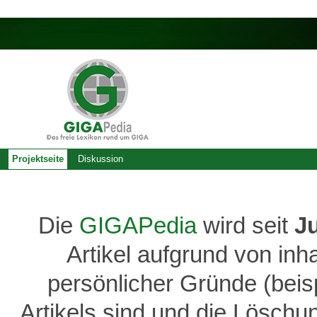
Projektseite
Diskussion
Die
GIGAPedia
wird seit
J
Artikel aufgrund von inh
persönlicher Gründe (bei
Artikels sind und die Löschu