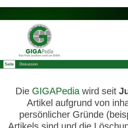
Seite
Diskussion
Die
GIGAPedia
wird seit
J
Artikel aufgrund von inh
persönlicher Gründe (bei
Artikels sind und die Löschu