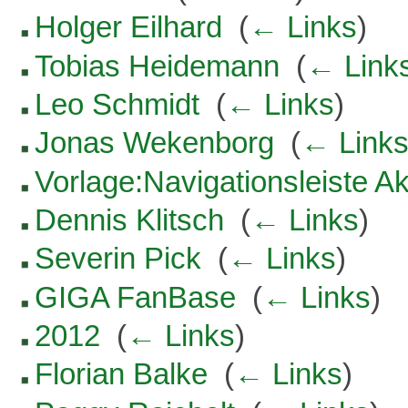
Holger Eilhard
‎
(
← Links
)
Tobias Heidemann
‎
(
← Link
Leo Schmidt
‎
(
← Links
)
Jonas Wekenborg
‎
(
← Link
Vorlage:Navigationsleiste Ak
Dennis Klitsch
‎
(
← Links
)
Severin Pick
‎
(
← Links
)
GIGA FanBase
‎
(
← Links
)
2012
‎
(
← Links
)
Florian Balke
‎
(
← Links
)