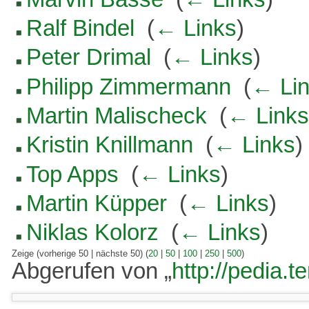
Ralf Bindel
‎
(
← Links
)
Peter Drimal
‎
(
← Links
)
Philipp Zimmermann
‎
(
← Li
Martin Malischeck
‎
(
← Link
Kristin Knillmann
‎
(
← Links
)
Top Apps
‎
(
← Links
)
Martin Küpper
‎
(
← Links
)
Niklas Kolorz
‎
(
← Links
)
Zeige (vorherige 50 | nächste 50) (
20
|
50
|
100
|
250
|
500
)
Abgerufen von „
http://pedia.t