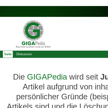
Seite
Diskussion
Die
GIGAPedia
wird seit
J
Artikel aufgrund von inh
persönlicher Gründe (bei
Artikels sind und die Löschu