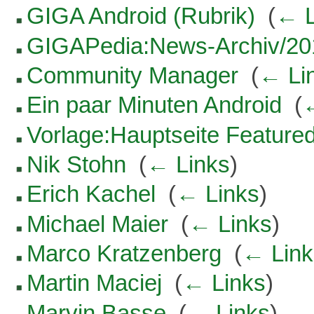
GIGA Android (Rubrik)
‎
(
← L
GIGAPedia:News-Archiv/20
Community Manager
‎
(
← Li
Ein paar Minuten Android
‎
(
Vorlage:Hauptseite Feature
Nik Stohn
‎
(
← Links
)
Erich Kachel
‎
(
← Links
)
Michael Maier
‎
(
← Links
)
Marco Kratzenberg
‎
(
← Link
Martin Maciej
‎
(
← Links
)
Marvin Basse
‎
(
← Links
)