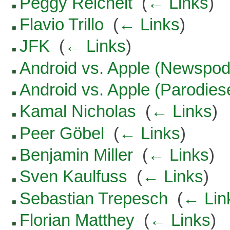
Peggy Reichelt
‎
(
← Links
)
Flavio Trillo
‎
(
← Links
)
JFK
‎
(
← Links
)
Android vs. Apple (Newspod
Android vs. Apple (Parodiese
Kamal Nicholas
‎
(
← Links
)
Peer Göbel
‎
(
← Links
)
Benjamin Miller
‎
(
← Links
)
Sven Kaulfuss
‎
(
← Links
)
Sebastian Trepesch
‎
(
← Lin
Florian Matthey
‎
(
← Links
)