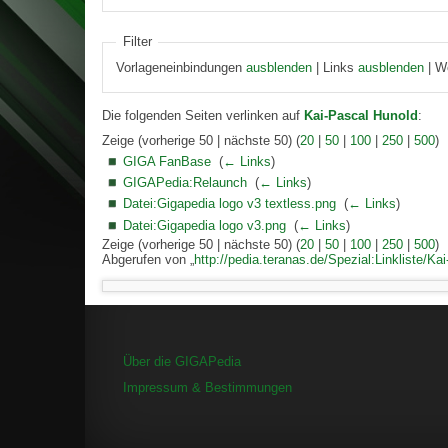
Filter
Vorlageneinbindungen
ausblenden
| Links
ausblenden
| W
Die folgenden Seiten verlinken auf
Kai-Pascal Hunold
:
Zeige (vorherige 50 | nächste 50) (
20
|
50
|
100
|
250
|
500
)
GIGA FanBase
‎
(
← Links
)
GIGAPedia:Relaunch
‎
(
← Links
)
Datei:Gigapedia logo v3 textless.png
‎
(
← Links
)
Datei:Gigapedia logo v3.png
‎
(
← Links
)
Zeige (vorherige 50 | nächste 50) (
20
|
50
|
100
|
250
|
500
)
Abgerufen von „
http://pedia.teranas.de/Spezial:Linkliste/K
Über die GIGAPedia
Impressum & Bestimmungen