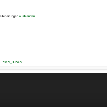
eiterleitungen
ausblenden
ai-Pascal_Hunold/
“