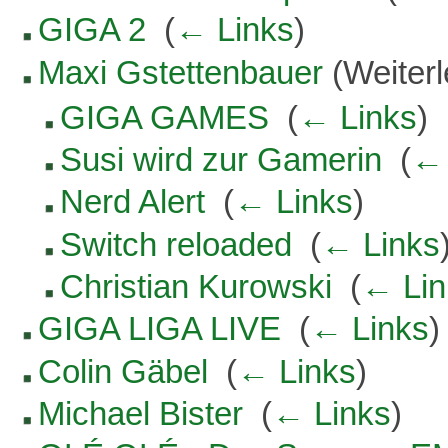
GIGA 2
‎
(
← Links
)
Maxi Gstettenbauer
(Weiterl
GIGA GAMES
‎
(
← Links
)
Susi wird zur Gamerin
‎
(
← 
Nerd Alert
‎
(
← Links
)
Switch reloaded
‎
(
← Links
Christian Kurowski
‎
(
← Lin
GIGA LIGA LIVE
‎
(
← Links
)
Colin Gäbel
‎
(
← Links
)
Michael Bister
‎
(
← Links
)