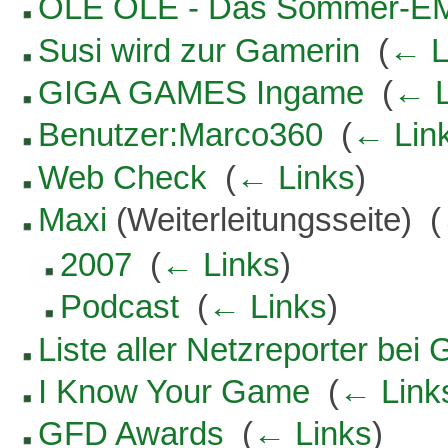
OLÉ OLÉ - Das Sommer-EM
Susi wird zur Gamerin
‎
(
← L
GIGA GAMES Ingame
‎
(
← L
Benutzer:Marco360
‎
(
← Lin
Web Check
‎
(
← Links
)
Maxi
(Weiterleitungsseite) ‎
(
2007
‎
(
← Links
)
Podcast
‎
(
← Links
)
Liste aller Netzreporter b
I Know Your Game
‎
(
← Link
GFD Awards
‎
(
← Links
)