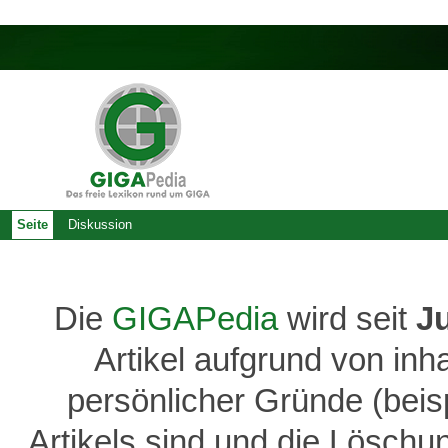
Seite
Diskussion
Die
GIGAPedia
wird seit
J
Artikel aufgrund von inh
persönlicher Gründe (bei
Artikels sind und die Löschu