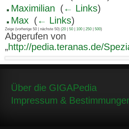
Maximilian
‎
(
← Links
)
Max
‎
(
← Links
)
Zeige (vorherige 50 | nächste 50) (
20
|
50
|
100
|
250
|
500
)
Abgerufen von
„
http://pedia.teranas.de/Spezi
Über die GIGAPedia
Impressum & Bestimmunge