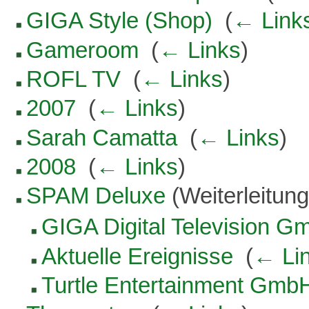
GIGA Style (Shop)
‎
(
← Link
Gameroom
‎
(
← Links
)
ROFL TV
‎
(
← Links
)
2007
‎
(
← Links
)
Sarah Camatta
‎
(
← Links
)
2008
‎
(
← Links
)
SPAM Deluxe
(Weiterleitung
GIGA Digital Television 
Aktuelle Ereignisse
‎
(
← Li
Turtle Entertainment Gmb