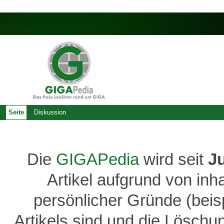
Seite
Diskussion
Die
GIGAPedia
wird seit
J
Artikel aufgrund von inh
persönlicher Gründe (bei
Artikels sind und die Löschu