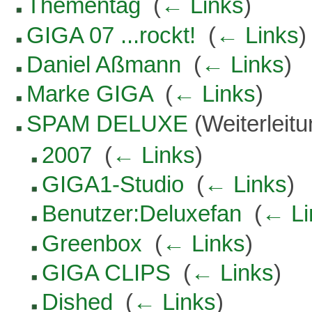
Thementag
‎
(
← Links
)
GIGA 07 ...rockt!
‎
(
← Links
)
Daniel Aßmann
‎
(
← Links
)
Marke GIGA
‎
(
← Links
)
SPAM DELUXE
(Weiterleitu
2007
‎
(
← Links
)
GIGA1-Studio
‎
(
← Links
)
Benutzer:Deluxefan
‎
(
← Li
Greenbox
‎
(
← Links
)
GIGA CLIPS
‎
(
← Links
)
Dished
‎
(
← Links
)