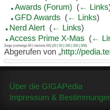
Awards (Forum)
‎
(
← Links
GFD Awards
‎
(
← Links
)
Nerd Alert
‎
(
← Links
)
Access Prime X-Mas
‎
(
← Li
Zeige (vorherige 50 | nächste 50) (
20
|
50
|
100
|
250
|
500
)
Abgerufen von „
http://pedia.
Über die GIGAPedia
Impressum & Bestimmunge