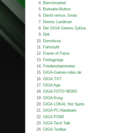
Benchmarket
Bulmahn-Button
David versus Jonas
Dennis Landman
Der GIGA Games Zyklus
Dirk
Dominicus
Fahrstuhl
Frame of Fame
Freitagstipp
Friedensbarometer
GIGA-Games-rules.de
GIGA.TXT
GIGA App
GIGA FOTO NEWS
GIGA Kong
GIGA LOKAL Hot Spots
GIGA PC-Hardware
GIGA POW!
GIGA Tech Talk
GIGA Toolbar